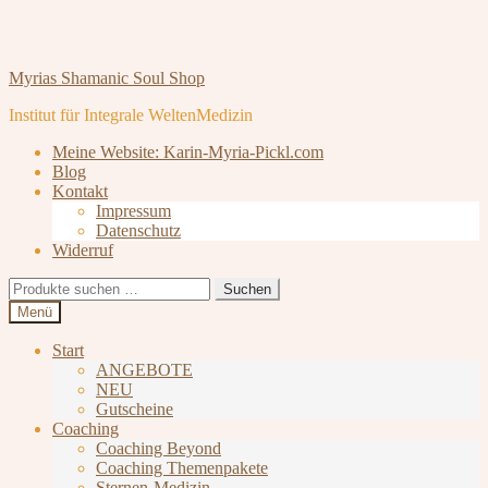
Zur
Zum
Myrias Shamanic Soul Shop
Navigation
Inhalt
Institut für Integrale WeltenMedizin
springen
springen
Meine Website: Karin-Myria-Pickl.com
Blog
Kontakt
Impressum
Datenschutz
Widerruf
Suchen
Suchen
nach:
Menü
Start
ANGEBOTE
NEU
Gutscheine
Coaching
Coaching Beyond
Coaching Themenpakete
Sternen-Medizin