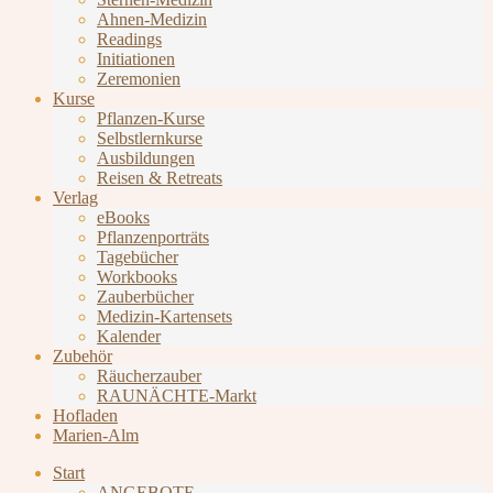
Ahnen-Medizin
Readings
Initiationen
Zeremonien
Kurse
Pflanzen-Kurse
Selbstlernkurse
Ausbildungen
Reisen & Retreats
Verlag
eBooks
Pflanzenporträts
Tagebücher
Workbooks
Zauberbücher
Medizin-Kartensets
Kalender
Zubehör
Räucherzauber
RAUNÄCHTE-Markt
Hofladen
Marien-Alm
Start
ANGEBOTE