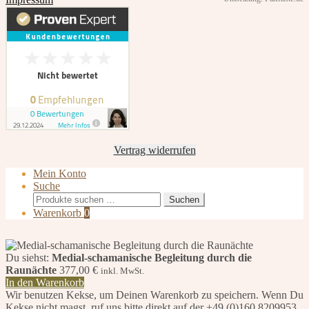
Vertrag widerrufen
Mein Konto
Suche
Suchen
Suchen
nach:
Warenkorb
0
Du siehst:
Medial-schamanische Begleitung durch die
Raunächte
377,00
€
inkl. MwSt.
In den Warenkorb
Wir benutzen Kekse, um Deinen Warenkorb zu speichern. Wenn Du
Kekse nicht magst, ruf uns bitte direkt auf der +49.(0)160.8209953