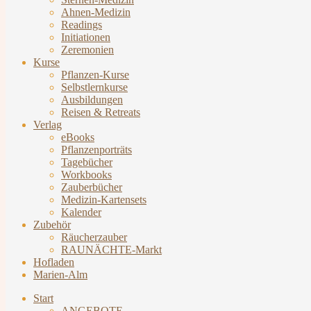
Ahnen-Medizin
Readings
Initiationen
Zeremonien
Kurse
Pflanzen-Kurse
Selbstlernkurse
Ausbildungen
Reisen & Retreats
Verlag
eBooks
Pflanzenporträts
Tagebücher
Workbooks
Zauberbücher
Medizin-Kartensets
Kalender
Zubehör
Räucherzauber
RAUNÄCHTE-Markt
Hofladen
Marien-Alm
Start
ANGEBOTE