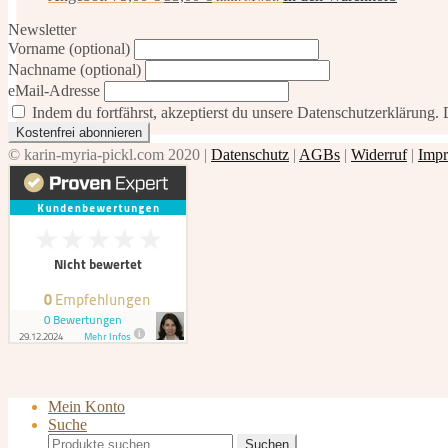
Preis
Preis
Newsletter
war:
ist:
Vorname (optional)
75,00 €
33,00 €.
Nachname (optional)
eMail-Adresse
Indem du fortfährst, akzeptierst du unsere Datenschutzerklärung.
© karin-myria-pickl.com 2020 |
Datenschutz
|
AGBs
|
Widerruf
|
Imp
Mein Konto
Suche
Suchen
Suchen