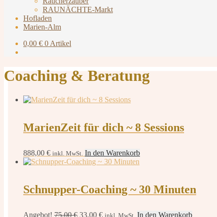
Räucherzauber
RAUNÄCHTE-Markt
Hofladen
Marien-Alm
0,00
€
0 Artikel
Coaching & Beratung
MarienZeit für dich ~ 8 Sessions
888,00
€
In den Warenkorb
inkl. MwSt.
Schnupper-Coaching ~ 30 Minuten
Ursprünglicher
Aktueller
Angebot!
75,00
€
33,00
€
In den Warenkorb
inkl. MwSt.