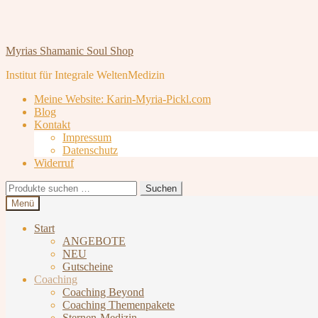
Zur
Zum
Myrias Shamanic Soul Shop
Navigation
Inhalt
Institut für Integrale WeltenMedizin
springen
springen
Meine Website: Karin-Myria-Pickl.com
Blog
Kontakt
Impressum
Datenschutz
Widerruf
Suchen
Suchen
nach:
Menü
Start
ANGEBOTE
NEU
Gutscheine
Coaching
Coaching Beyond
Coaching Themenpakete
Sternen-Medizin