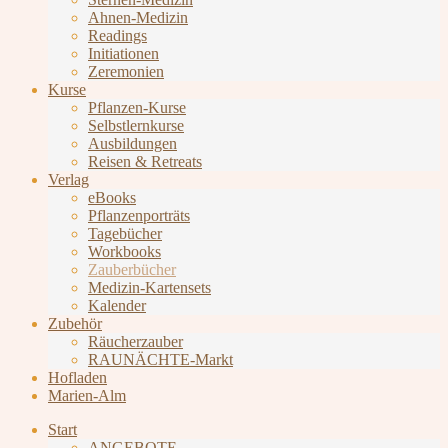
Ahnen-Medizin
Readings
Initiationen
Zeremonien
Kurse
Pflanzen-Kurse
Selbstlernkurse
Ausbildungen
Reisen & Retreats
Verlag
eBooks
Pflanzenporträts
Tagebücher
Workbooks
Zauberbücher
Medizin-Kartensets
Kalender
Zubehör
Räucherzauber
RAUNÄCHTE-Markt
Hofladen
Marien-Alm
Start
ANGEBOTE