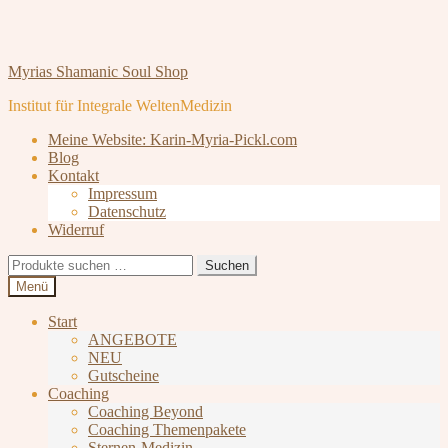
Zur
Zum
Myrias Shamanic Soul Shop
Navigation
Inhalt
Institut für Integrale WeltenMedizin
springen
springen
Meine Website: Karin-Myria-Pickl.com
Blog
Kontakt
Impressum
Datenschutz
Widerruf
Suchen
Suchen
nach:
Menü
Start
ANGEBOTE
NEU
Gutscheine
Coaching
Coaching Beyond
Coaching Themenpakete
Sternen-Medizin