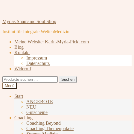
Zur
Zum
Myrias Shamanic Soul Shop
Navigation
Inhalt
Institut für Integrale WeltenMedizin
springen
springen
Meine Website: Karin-Myria-Pickl.com
Blog
Kontakt
Impressum
Datenschutz
Widerruf
Suchen
Suchen
nach:
Menü
Start
ANGEBOTE
NEU
Gutscheine
Coaching
Coaching Beyond
Coaching Themenpakete
Sternen-Medizin