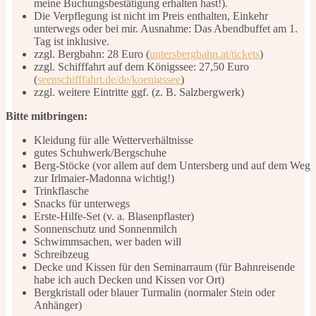
meine Buchungsbestätigung erhalten hast!).
Die Verpflegung ist nicht im Preis enthalten, Einkehr
unterwegs oder bei mir. Ausnahme: Das Abendbuffet am 1.
Tag ist inklusive.
zzgl. Bergbahn: 28 Euro (
untersbergbahn.at/tickets
)
zzgl. Schifffahrt auf dem Königssee: 27,50 Euro
(
seenschifffahrt.de/de/koenigssee
)
zzgl. weitere Eintritte ggf. (z. B. Salzbergwerk)
Bitte mitbringen:
Kleidung für alle Wetterverhältnisse
gutes Schuhwerk/Bergschuhe
Berg-Stöcke (vor allem auf dem Untersberg und auf dem Weg
zur Irlmaier-Madonna wichtig!)
Trinkflasche
Snacks für unterwegs
Erste-Hilfe-Set (v. a. Blasenpflaster)
Sonnenschutz und Sonnenmilch
Schwimmsachen, wer baden will
Schreibzeug
Decke und Kissen für den Seminarraum (für Bahnreisende
habe ich auch Decken und Kissen vor Ort)
Bergkristall oder blauer Turmalin (normaler Stein oder
Anhänger)