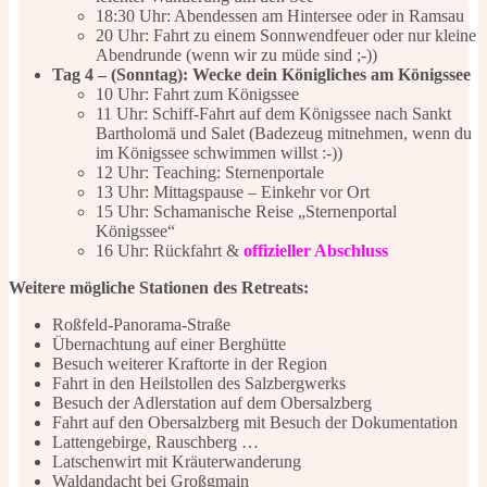
18:30 Uhr: Abendessen am Hintersee oder in Ramsau
20 Uhr: Fahrt zu einem Sonnwendfeuer oder nur kleine
Abendrunde (wenn wir zu müde sind ;-))
Tag 4 – (Sonntag): Wecke dein Königliches am Königssee
10 Uhr: Fahrt zum Königssee
11 Uhr: Schiff-Fahrt auf dem Königssee nach Sankt
Bartholomä und Salet (Badezeug mitnehmen, wenn du
im Königssee schwimmen willst :-))
12 Uhr: Teaching: Sternenportale
13 Uhr: Mittagspause – Einkehr vor Ort
15 Uhr: Schamanische Reise „Sternenportal
Königssee“
16 Uhr: Rückfahrt &
offizieller Abschluss
Weitere mögliche Stationen des Retreats:
Roßfeld-Panorama-Straße
Übernachtung auf einer Berghütte
Besuch weiterer Kraftorte in der Region
Fahrt in den Heilstollen des Salzbergwerks
Besuch der Adlerstation auf dem Obersalzberg
Fahrt auf den Obersalzberg mit Besuch der Dokumentation
Lattengebirge, Rauschberg …
Latschenwirt mit Kräuterwanderung
Waldandacht bei Großgmain