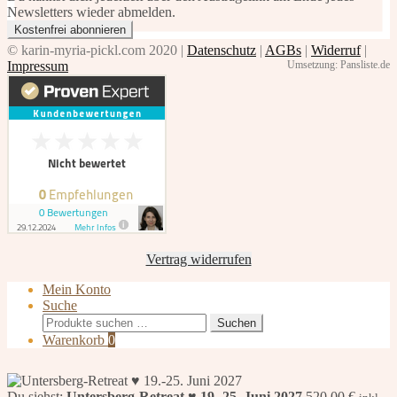
Newsletters wieder abmelden.
© karin-myria-pickl.com 2020 |
Datenschutz
|
AGBs
|
Widerruf
|
Impressum
Umsetzung: Pansliste.de
Vertrag widerrufen
Mein Konto
Suche
Suchen
Suchen
nach:
Warenkorb
0
Du siehst:
Untersberg-Retreat ♥ 19.-25. Juni 2027
520,00
€