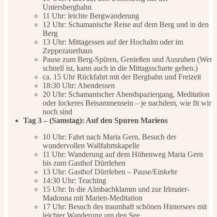
Untersbergbahn
11 Uhr: leichte Bergwanderung
12 Uhr: Schamanische Reise auf dem Berg und in den
Berg
13 Uhr: Mittagessen auf der Hochalm oder im
Zeppezauerhaus
Pause zum Berg-Spüren, Genießen und Ausruhen (Wer
schnell ist, kann auch in die Mittagsscharte gehen.)
ca. 15 Uhr Rückfahrt mit der Bergbahn und Freizeit
18:30 Uhr: Abendessen
20 Uhr: Schamanischer Abendspaziergang, Meditation
oder lockeres Beisammensein – je nachdem, wie fit wir
noch sind
Tag 3 – (Samstag): A
uf den Spuren Mariens
10 Uhr: Fahrt nach Maria Gern, Besuch der
wundervollen Wallfahrtskapelle
11 Uhr: Wanderung auf dem Höhenweg Maria Gern
bis zum Gasthof Dürrlehen
13 Uhr: Gasthof Dürrlehen – Pause/Einkehr
14:30 Uhr: Teaching
15 Uhr: In die Almbachklamm und zur Irlmaier-
Madonna mit Marien-Meditation
17 Uhr: Besuch des traumhaft schönen Hintersees mit
leichter Wanderung um den See