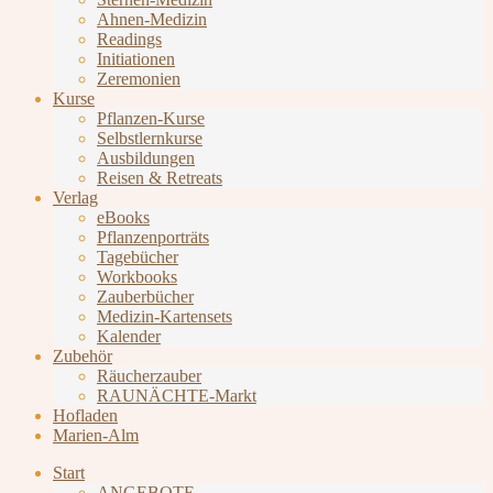
Ahnen-Medizin
Readings
Initiationen
Zeremonien
Kurse
Pflanzen-Kurse
Selbstlernkurse
Ausbildungen
Reisen & Retreats
Verlag
eBooks
Pflanzenporträts
Tagebücher
Workbooks
Zauberbücher
Medizin-Kartensets
Kalender
Zubehör
Räucherzauber
RAUNÄCHTE-Markt
Hofladen
Marien-Alm
Start
ANGEBOTE